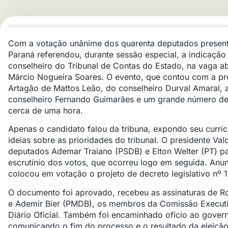
Com a votação unânime dos quarenta deputados presente
Paraná referendou, durante sessão especial, a indicação
conselheiro do Tribunal de Contas do Estado, na vaga a
Márcio Nogueira Soares. O evento, que contou com a pr
Artagão de Mattos Leão, do conselheiro Durval Amaral,
conselheiro Fernando Guimarães e um grande número de 
cerca de uma hora.
Apenas o candidato falou da tribuna, expondo seu curríc
ideias sobre as prioridades do tribunal. O presidente Val
deputados Ademar Traiano (PSDB) e Elton Welter (PT) pa
escrutínio dos votos, que ocorreu logo em seguida. Anun
colocou em votação o projeto de decreto legislativo nº 1
O documento foi aprovado, recebeu as assinaturas de R
e Ademir Bier (PMDB), os membros da Comissão Executi
Diário Oficial. Também foi encaminhado ofício ao gover
comunicando o fim do processo e o resultado da eleição