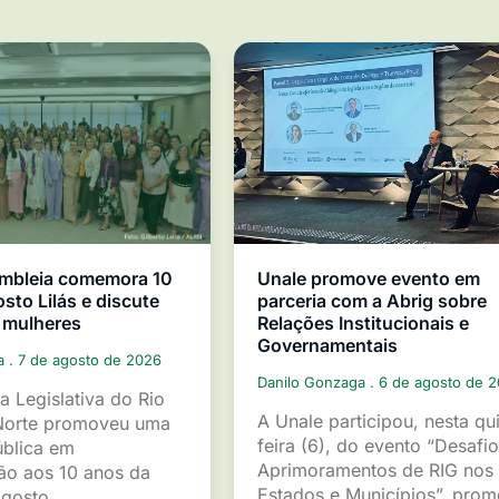
mbleia comemora 10
Unale promove evento em
sto Lilás e discute
parceria com a Abrig sobre
 mulheres
Relações Institucionais e
Governamentais
ga
7 de agosto de 2026
Danilo Gonzaga
6 de agosto de 
a Legislativa do Rio
A Unale participou, nesta qu
Norte promoveu uma
feira (6), do evento “Desafio
ública em
Aprimoramentos de RIG nos
o aos 10 anos da
Estados e Municípios”, pro
gosto