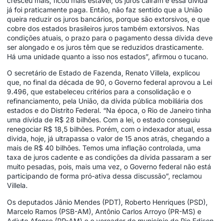
cresceu mais, ficou mais estável, os juros caíram e essa dívida
já foi praticamente paga. Então, não faz sentido que a União
queira reduzir os juros bancários, porque são extorsivos, e que
cobre dos estados brasileiros juros também extorsivos. Nas
condições atuais, o prazo para o pagamento dessa dívida deve
ser alongado e os juros têm que se reduzidos drasticamente.
Há uma unidade quanto a isso nos estados”, afirmou o tucano.
O secretário de Estado de Fazenda, Renato Villela, explicou
que, no final da década de 90, o Governo federal aprovou a Lei
9.496, que estabeleceu critérios para a consolidação e o
refinanciamento, pela União, da dívida pública mobiliária dos
estados e do Distrito Federal. “Na época, o Rio de Janeiro tinha
uma dívida de R$ 28 bilhões. Com a lei, o estado conseguiu
renegociar R$ 18,5 bilhões. Porém, com o indexador atual, essa
divida, hoje, já ultrapassa o valor de 15 anos atrás, chegando a
mais de R$ 40 bilhões. Temos uma inflação controlada, uma
taxa de juros cadente e as condições da dívida passaram a ser
muito pesadas, pois, mais uma vez, o Governo federal não está
participando de forma pró-ativa dessa discussão”, reclamou
Villela.
Os deputados Jânio Mendes (PDT), Roberto Henriques (PSD),
Marcelo Ramos (PSB-AM), Antônio Carlos Arroyo (PR-MS) e
Adjuto Afonso (PP-AM) e o vereador do município do Rio Edison