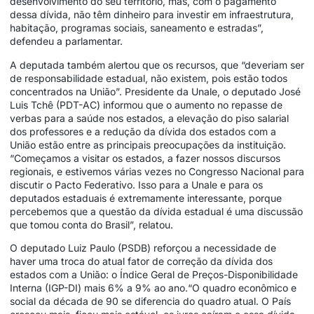
desenvolvimento do seu território, mas, com o pagamento
dessa dívida, não têm dinheiro para investir em infraestrutura,
habitação, programas sociais, saneamento e estradas”,
defendeu a parlamentar.
A deputada também alertou que os recursos, que “deveriam ser
de responsabilidade estadual, não existem, pois estão todos
concentrados na União”. Presidente da Unale, o deputado José
Luis Tchê (PDT-AC) informou que o aumento no repasse de
verbas para a saúde nos estados, a elevação do piso salarial
dos professores e a redução da dívida dos estados com a
União estão entre as principais preocupações da instituição.
“Começamos a visitar os estados, a fazer nossos discursos
regionais, e estivemos várias vezes no Congresso Nacional para
discutir o Pacto Federativo. Isso para a Unale e para os
deputados estaduais é extremamente interessante, porque
percebemos que a questão da dívida estadual é uma discussão
que tomou conta do Brasil”, relatou.
O deputado Luiz Paulo (PSDB) reforçou a necessidade de
haver uma troca do atual fator de correção da dívida dos
estados com a União: o Índice Geral de Preços-Disponibilidade
Interna (IGP-DI) mais 6% a 9% ao ano.“O quadro econômico e
social da década de 90 se diferencia do quadro atual. O País