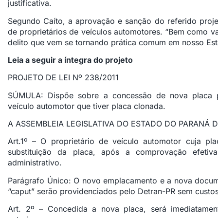
justificativa.
Segundo Caíto, a aprovação e sanção do referido projet
de proprietários de veículos automotores. “Bem como vai 
delito que vem se tornando prática comum em nosso Esta
Leia a seguir a íntegra do projeto
PROJETO DE LEI Nº 238/2011
SÚMULA: Dispõe sobre a concessão de nova placa p
veículo automotor que tiver placa clonada.
A ASSEMBLEIA LEGISLATIVA DO ESTADO DO PARANÁ D E
Art.1º – O proprietário de veículo automotor cuja plac
substituição da placa, após a comprovação efetiv
administrativo.
Parágrafo Único: O novo emplacamento e a nova docume
“caput” serão providenciados pelo Detran-PR sem custos 
Art. 2º – Concedida a nova placa, será imediatame