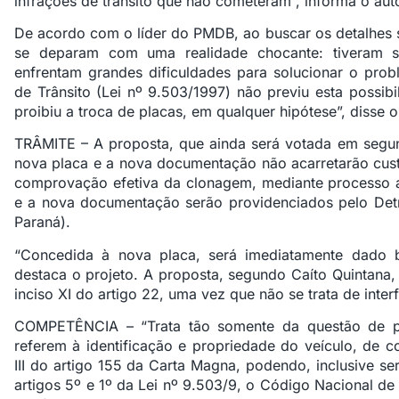
infrações de trânsito que não cometeram”, informa o auto
De acordo com o líder do PMDB, ao buscar os detalhes s
se deparam com uma realidade chocante: tiveram su
enfrentam grandes dificuldades para solucionar o prob
de Trânsito (Lei nº 9.503/1997) não previu esta possib
proibiu a troca de placas, em qualquer hipótese”, disse 
TRÂMITE – A proposta, que ainda será votada em segun
nova placa e a nova documentação não acarretarão custo
comprovação efetiva da clonagem, mediante processo 
e a nova documentação serão providenciados pelo Det
Paraná).
“Concedida à nova placa, será imediatamente dado ba
destaca o projeto. A proposta, segundo Caíto Quintana,
inciso XI do artigo 22, uma vez que não se trata de interf
COMPETÊNCIA – “Trata tão somente da questão de p
referem à identificação e propriedade do veículo, de c
III do artigo 155 da Carta Magna, podendo, inclusive s
artigos 5º e 1º da Lei nº 9.503/9, o Código Nacional de