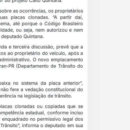
r do projeto Caíto Quintana.
obre as ocorrências, os proprietários
as placas clonadas. “A partir daí,
lema, até porque o Código Brasileiro
ilidade, ou seja, nem autorizou e nem
o deputado Quintana.
da e terceira discussão, prevê que a
s ao proprietário do veículo, após a
administrativo. O novo emplacamento
ran-PR (Departamento de Trânsito do
ixa no sistema da placa anterior”,
 não fere a vedação constitucional do
erência na legislação de trânsito.
lacas clonadas ou copiadas que se
ompetência estadual, conforme inciso
er enquadrado no permissivo legal dos
 Trânsito”, informa o deputado em sua