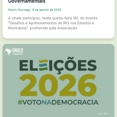
Governamentais
Danilo Gonzaga
6 de agosto de 2026
A Unale participou, nesta quinta-feira (6), do evento
“Desafios e Aprimoramentos de RIG nos Estados e
Municípios”, promovido pela Associação