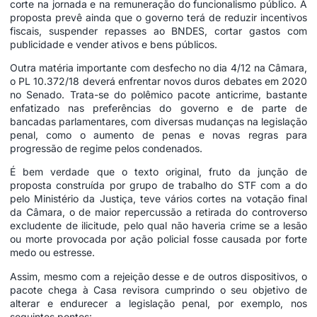
corte na jornada e na remuneração do funcionalismo público. A
proposta prevê ainda que o governo terá de reduzir incentivos
fiscais, suspender repasses ao BNDES, cortar gastos com
publicidade e vender ativos e bens públicos.
Outra matéria importante com desfecho no dia 4/12 na Câmara,
o PL 10.372/18 deverá enfrentar novos duros debates em 2020
no Senado. Trata-se do polêmico pacote anticrime, bastante
enfatizado nas preferências do governo e de parte de
bancadas parlamentares, com diversas mudanças na legislação
penal, como o aumento de penas e novas regras para
progressão de regime pelos condenados.
É bem verdade que o texto original, fruto da junção de
proposta construída por grupo de trabalho do STF com a do
pelo Ministério da Justiça, teve vários cortes na votação final
da Câmara, o de maior repercussão a retirada do controverso
excludente de ilicitude, pelo qual não haveria crime se a lesão
ou morte provocada por ação policial fosse causada por forte
medo ou estresse.
Assim, mesmo com a rejeição desse e de outros dispositivos, o
pacote chega à Casa revisora cumprindo o seu objetivo de
alterar e endurecer a legislação penal, por exemplo, nos
seguintes pontos: