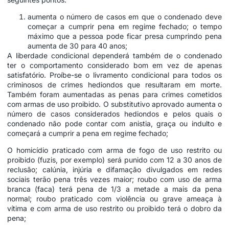
aumenta o número de casos em que o condenado deve
começar a cumprir pena em regime fechado; o tempo
máximo que a pessoa pode ficar presa cumprindo pena
aumenta de 30 para 40 anos;
A liberdade condicional dependerá também de o condenado
ter o comportamento considerado bom em vez de apenas
satisfatório. Proíbe-se o livramento condicional para todos os
criminosos de crimes hediondos que resultaram em morte.
Também foram aumentadas as penas para crimes cometidos
com armas de uso proibido. O substitutivo aprovado aumenta o
número de casos considerados hediondos e pelos quais o
condenado não pode contar com anistia, graça ou indulto e
começará a cumprir a pena em regime fechado;
O homicídio praticado com arma de fogo de uso restrito ou
proibido (fuzis, por exemplo) será punido com 12 a 30 anos de
reclusão; calúnia, injúria e difamação divulgados em redes
sociais terão pena três vezes maior; roubo com uso de arma
branca (faca) terá pena de 1/3 a metade a mais da pena
normal; roubo praticado com violência ou grave ameaça à
vítima e com arma de uso restrito ou proibido terá o dobro da
pena;