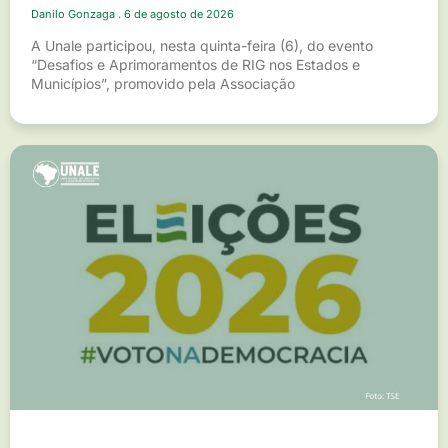
Danilo Gonzaga
6 de agosto de 2026
A Unale participou, nesta quinta-feira (6), do evento
“Desafios e Aprimoramentos de RIG nos Estados e
Municípios”, promovido pela Associação