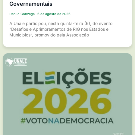
Governamentais
Danilo Gonzaga
6 de agosto de 2026
A Unale participou, nesta quinta-feira (6), do evento
“Desafios e Aprimoramentos de RIG nos Estados e
Municípios”, promovido pela Associação