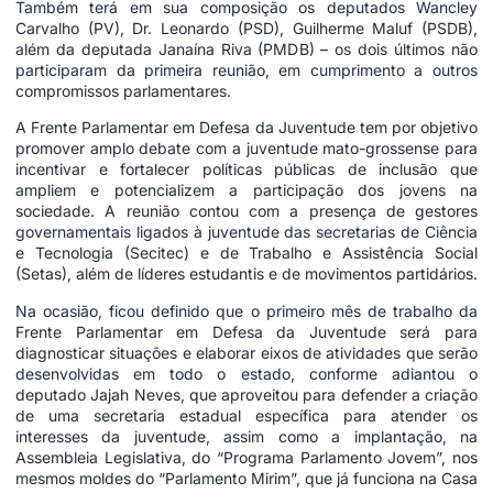
Também terá em sua composição os deputados Wancley
Carvalho (PV), Dr. Leonardo (PSD), Guilherme Maluf (PSDB),
além da deputada Janaína Riva (PMDB) – os dois últimos não
participaram da primeira reunião, em cumprimento a outros
compromissos parlamentares.
A Frente Parlamentar em Defesa da Juventude tem por objetivo
promover amplo debate com a juventude mato-grossense para
incentivar e fortalecer políticas públicas de inclusão que
ampliem e potencializem a participação dos jovens na
sociedade. A reunião contou com a presença de gestores
governamentais ligados à juventude das secretarias de Ciência
e Tecnologia (Secitec) e de Trabalho e Assistência Social
(Setas), além de líderes estudantis e de movimentos partidários.
Na ocasião, ficou definido que o primeiro mês de trabalho da
Frente Parlamentar em Defesa da Juventude será para
diagnosticar situações e elaborar eixos de atividades que serão
desenvolvidas em todo o estado, conforme adiantou o
deputado Jajah Neves, que aproveitou para defender a criação
de uma secretaria estadual específica para atender os
interesses da juventude, assim como a implantação, na
Assembleia Legislativa, do “Programa Parlamento Jovem”, nos
mesmos moldes do “Parlamento Mirim”, que já funciona na Casa