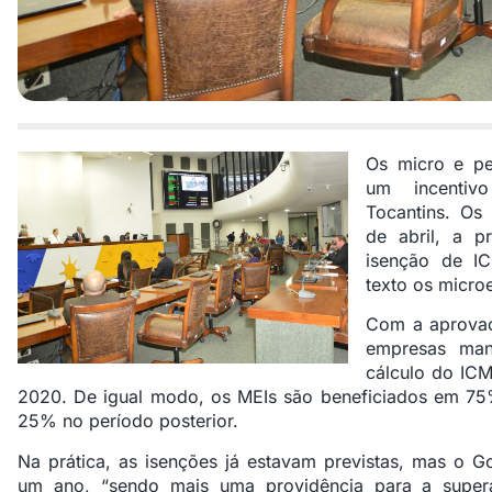
Os micro e p
um incentiv
Tocantins. Os
de abril, a p
isenção de I
texto os micro
Com a aprovaç
empresas ma
cálculo do I
2020. De igual modo, os MEIs são beneficiados em 7
25% no período posterior.
Na prática, as isenções já estavam previstas, mas o G
um ano, “sendo mais uma providência para a supera