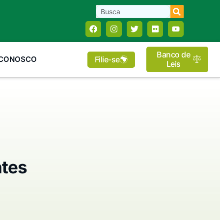
Banco de
Filie-se
 CONOSCO
Leis
ntes