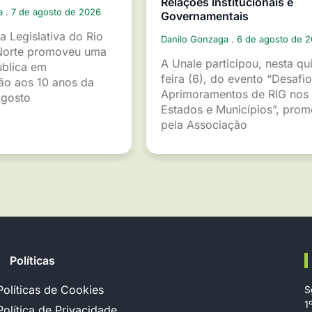
Relações Institucionais e
ga
7 de agosto de 2026
Governamentais
a Legislativa do Rio
Danilo Gonzaga
6 de agosto de 
Norte promoveu uma
A Unale participou, nesta qu
ública em
feira (6), do evento “Desafio
o aos 10 anos da
Aprimoramentos de RIG nos
gosto
Estados e Municípios”, pro
pela Associação
Políticas
Políticas de Cookies
S
1
Política de Privacidade