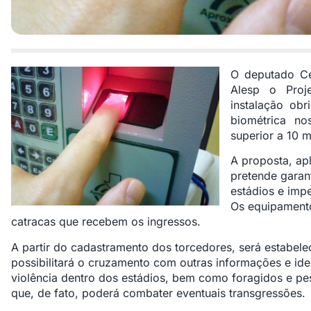
O deputado
C
Alesp o
Proj
instalação obr
biométrica no
superior a 10 m
A proposta, apl
pretende garan
estádios e impe
Os equipamento
catracas que recebem os ingressos.
A partir do cadastramento dos torcedores, será estabe
possibilitará o cruzamento com outras informações e ide
violência dentro dos estádios, bem como foragidos e p
que, de fato, poderá combater eventuais transgressões.