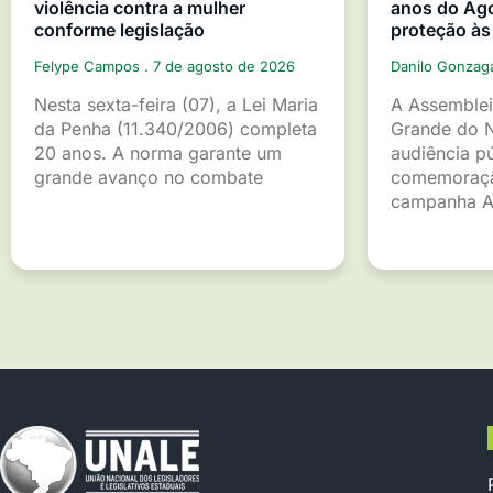
violência contra a mulher
anos do Ago
conforme legislação
proteção às
Felype Campos
7 de agosto de 2026
Danilo Gonza
Nesta sexta-feira (07), a Lei Maria
A Assemblei
da Penha (11.340/2006) completa
Grande do 
20 anos. A norma garante um
audiência p
grande avanço no combate
comemoraçã
campanha A