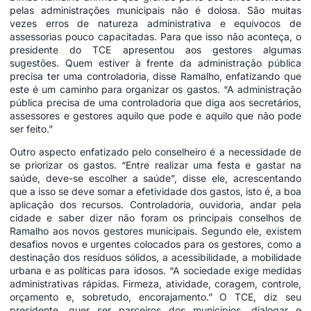
pelas administrações municipais não é dolosa. São muitas
vezes erros de natureza administrativa e equívocos de
assessorias pouco capacitadas. Para que isso não aconteça, o
presidente do TCE apresentou aos gestores algumas
sugestões. Quem estiver à frente da administração pública
precisa ter uma controladoria, disse Ramalho, enfatizando que
este é um caminho para organizar os gastos. “A administração
pública precisa de uma controladoria que diga aos secretários,
assessores e gestores aquilo que pode e aquilo que não pode
ser feito.”
Outro aspecto enfatizado pelo conselheiro é a necessidade de
se priorizar os gastos. “Entre realizar uma festa e gastar na
saúde, deve-se escolher a saúde”, disse ele, acrescentando
que a isso se deve somar a efetividade dos gastos, isto é, a boa
aplicação dos recursos. Controladoria, ouvidoria, andar pela
cidade e saber dizer não foram os principais conselhos de
Ramalho aos novos gestores municipais. Segundo ele, existem
desafios novos e urgentes colocados para os gestores, como a
destinação dos resíduos sólidos, a acessibilidade, a mobilidade
urbana e as políticas para idosos. “A sociedade exige medidas
administrativas rápidas. Firmeza, atividade, coragem, controle,
orçamento e, sobretudo, encorajamento.” O TCE, diz seu
presidente, quer ser parceiros dos municípios, dialogar e