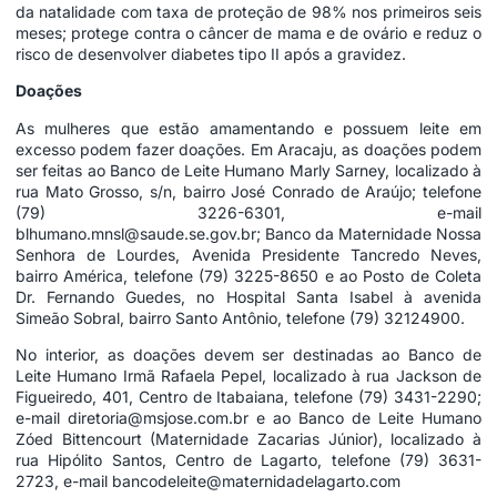
da natalidade com taxa de proteção de 98% nos primeiros seis
meses; protege contra o câncer de mama e de ovário e reduz o
risco de desenvolver diabetes tipo II após a gravidez.
Doações
As mulheres que estão amamentando e possuem leite em
excesso podem fazer doações. Em Aracaju, as doações podem
ser feitas ao Banco de Leite Humano Marly Sarney, localizado à
rua Mato Grosso, s/n, bairro José Conrado de Araújo; telefone
(79) 3226-6301, e-mail
blhumano.mnsl@saude.se.gov.br; Banco da Maternidade Nossa
Senhora de Lourdes, Avenida Presidente Tancredo Neves,
bairro América, telefone (79) 3225-8650 e ao Posto de Coleta
Dr. Fernando Guedes, no Hospital Santa Isabel à avenida
Simeão Sobral, bairro Santo Antônio, telefone (79) 32124900.
No interior, as doações devem ser destinadas ao Banco de
Leite Humano Irmã Rafaela Pepel, localizado à rua Jackson de
Figueiredo, 401, Centro de Itabaiana, telefone (79) 3431-2290;
e-mail diretoria@msjose.com.br e ao Banco de Leite Humano
Zóed Bittencourt (Maternidade Zacarias Júnior), localizado à
rua Hipólito Santos, Centro de Lagarto, telefone (79) 3631-
2723, e-mail bancodeleite@maternidadelagarto.com