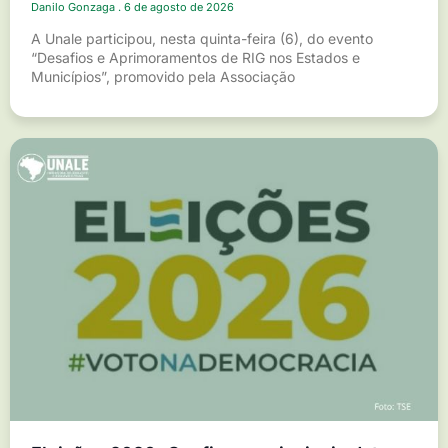
Danilo Gonzaga
6 de agosto de 2026
A Unale participou, nesta quinta-feira (6), do evento
“Desafios e Aprimoramentos de RIG nos Estados e
Municípios”, promovido pela Associação