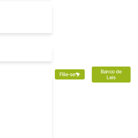
Banco de
Filie-se
Leis