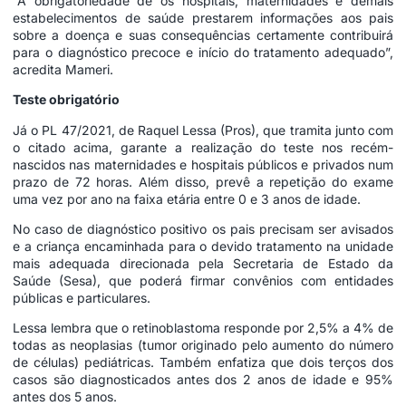
“A obrigatoriedade de os hospitais, maternidades e demais
estabelecimentos de saúde prestarem informações aos pais
sobre a doença e suas consequências certamente contribuirá
para o diagnóstico precoce e início do tratamento adequado”,
acredita Mameri.
Teste obrigatório
Já o PL 47/2021, de Raquel Lessa (Pros), que tramita junto com
o citado acima, garante a realização do teste nos recém-
nascidos nas maternidades e hospitais públicos e privados num
prazo de 72 horas. Além disso, prevê a repetição do exame
uma vez por ano na faixa etária entre 0 e 3 anos de idade.
No caso de diagnóstico positivo os pais precisam ser avisados
e a criança encaminhada para o devido tratamento na unidade
mais adequada direcionada pela Secretaria de Estado da
Saúde (Sesa), que poderá firmar convênios com entidades
públicas e particulares.
Lessa lembra que o retinoblastoma responde por 2,5% a 4% de
todas as neoplasias (tumor originado pelo aumento do número
de células) pediátricas. Também enfatiza que dois terços dos
casos são diagnosticados antes dos 2 anos de idade e 95%
antes dos 5 anos.