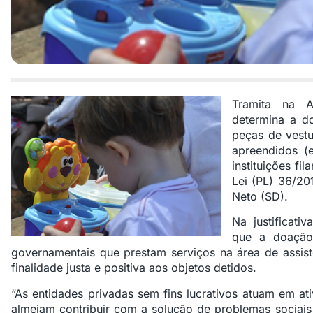
Tramita na A
determina a d
peças de vestuá
apreendidos (
instituições fi
Lei (PL) 36/20
Neto (SD).
Na justificati
que a doação
governamentais que prestam serviços na área de assist
finalidade justa e positiva aos objetos detidos.
“As entidades privadas sem fins lucrativos atuam em at
almejam contribuir com a solução de problemas sociai