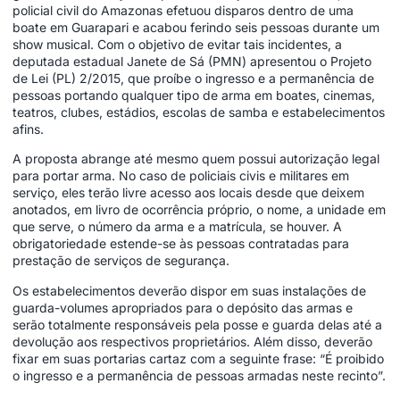
policial civil do Amazonas efetuou disparos dentro de uma
boate em Guarapari e acabou ferindo seis pessoas durante um
show musical. Com o objetivo de evitar tais incidentes, a
deputada estadual Janete de Sá (PMN) apresentou o Projeto
de Lei (PL) 2/2015, que proíbe o ingresso e a permanência de
pessoas portando qualquer tipo de arma em boates, cinemas,
teatros, clubes, estádios, escolas de samba e estabelecimentos
afins.
A proposta abrange até mesmo quem possui autorização legal
para portar arma. No caso de policiais civis e militares em
serviço, eles terão livre acesso aos locais desde que deixem
anotados, em livro de ocorrência próprio, o nome, a unidade em
que serve, o número da arma e a matrícula, se houver. A
obrigatoriedade estende-se às pessoas contratadas para
prestação de serviços de segurança.
Os estabelecimentos deverão dispor em suas instalações de
guarda-volumes apropriados para o depósito das armas e
serão totalmente responsáveis pela posse e guarda delas até a
devolução aos respectivos proprietários. Além disso, deverão
fixar em suas portarias cartaz com a seguinte frase: “É proibido
o ingresso e a permanência de pessoas armadas neste recinto”.