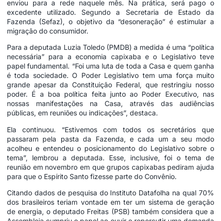
enviou para a rede naquele mês. Na prática, será pago o
excedente utilizado. Segundo a Secretaria de Estado da
Fazenda (Sefaz), o objetivo da “desoneração” é estimular a
migração do consumidor.
Para a deputada Luzia Toledo (PMDB) a medida é uma “política
necessária” para a economia capixaba e o Legislativo teve
papel fundamental. “Foi uma luta de toda a Casa e quem ganha
é toda sociedade. O Poder Legislativo tem uma força muito
grande apesar da Constituição Federal, que restringiu nosso
poder. É a boa política feita junto ao Poder Executivo, nas
nossas manifestações na Casa, através das audiências
públicas, em reuniões ou indicações”, destaca.
Ela continuou. “Estivemos com todos os secretários que
passaram pela pasta da Fazenda, e cada um a seu modo
acolheu e entendeu o posicionamento do Legislativo sobre o
tema”, lembrou a deputada. Esse, inclusive, foi o tema de
reunião em novembro em que grupos capixabas pediram ajuda
para que o Espírito Santo fizesse parte do Convênio.
Citando dados de pesquisa do Instituto Datafolha na qual 70%
dos brasileiros teriam vontade em ter um sistema de geração
de energia, o deputado Freitas (PSB) também considera que a
Assembleia cumpriu o papel ao ouvir e repercutir uma demanda