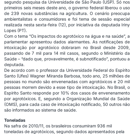
segundo pesquisa da Universidade de São Paulo (USP). Só nos
primeiros seis meses deste ano, o governo federal liberou o uso
de 239 novas substâncias na agricultura. O cenário preocupa
ambientalistas e consumidores e foi tema de sessão especial
realizada nesta sexta-feira (12), por iniciativa da deputada Iriny
Lopes (PT).
Com o tema “Os impactos do agrotóxico na água e na saúde”, a
parlamentar apresentou dados alarmantes. As notificações de
intoxicação por agrotóxico dobraram no Brasil desde 2009,
passando de 7 mil para 14 mil casos, segundo o Ministério da
Saúde – “dado que, provavelmente, é subnotificado”, pontuou a
deputada.
De acordo com o professor da Universidade Federal do Espírito
Santo (Ufes) Wagner Miranda Barbosa, todo ano, 25 milhões de
pessoas no mundo são envenenadas com agrotóxicos e 20 mil
pessoas morrem devido a esse tipo de intoxicação. No Brasil, o
Espírito Santo responde por 10% dos casos de envenenamento
por agrotóxicos. E, segundo a Organização Mundial da Saúde
(OMS), para cada caso de intoxicação notificado, 50 outros não
são informados ao sistema de saúde.
Toneladas
Na safra de 2010/11, os brasileiros consumiram 936 mil
toneladas de agrotóxicos, segundo dados apresentados pela