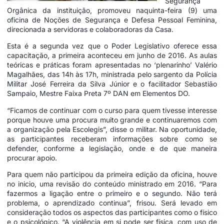
Segurança
Orgânica da instituição, promoveu naquinta-feira (9) uma
oficina de Noções de Segurança e Defesa Pessoal Feminina,
direcionada a servidoras e colaboradoras da Casa.
Esta é a segunda vez que o Poder Legislativo oferece essa
capacitação, a primeira aconteceu em junho de 2016. As aulas
teóricas e práticas foram apresentadas no ‘plenarinho’ Valério
Magalhães, das 14h às 17h, ministrada pelo sargento da Polícia
Militar José Ferreira da Silva Júnior e o facilitador Sebastião
Sampaio, Mestre Faixa Preta 7º DAN em Elementos DO.
“Ficamos de continuar com o curso para quem tivesse interesse
porque houve uma procura muito grande e continuaremos com
a organização pela Escolegis”, disse o militar. Na oportunidade,
as participantes receberam informações sobre como se
defender, conforme a legislação, onde e de que maneira
procurar apoio.
Para quem não participou da primeira edição da oficina, houve
no inicio, uma revisão do conteúdo ministrado em 2016. “Para
fazermos a ligação entre o primeiro e o segundo. Não terá
problema, o aprendizado continua”, frisou. Será levado em
consideração todos os aspectos das participantes como o físico
e o psicológico. “A violência em si pode ser física, com uso de