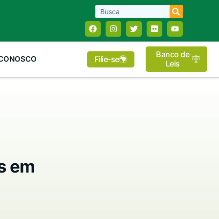
Banco de
Filie-se
 CONOSCO
Leis
as em