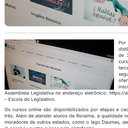
Por
dist
de 
cur
terc
segu
ofe
ins
Assembleia Legislativa no endereço eletrônico:
https://al
– Escola do Legislativo.
Os cursos online são disponibilizados por etapas e c
três. Além de atender alunos de Roraima, a qualidade
moradores de outros estados, como o Iago Daumas, ser