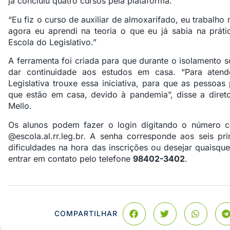
já concluiu quatro cursos pela plataforma.
“Eu fiz o curso de auxiliar de almoxarifado, eu trabalho 
agora eu aprendi na teoria o que eu já sabia na prátic
Escola do Legislativo.”
A ferramenta foi criada para que durante o isolamento s
dar continuidade aos estudos em casa. “Para aten
Legislativa trouxe essa iniciativa, para que as pesso
que estão em casa, devido à pandemia”, disse a diretor
Mello.
Os alunos podem fazer o login digitando o número
@
escola.al.rr.leg.br
. A senha corresponde aos seis pr
dificuldades na hora das inscrições ou desejar quaisqu
entrar em contato pelo telefone
98402-3402
.
COMPARTILHAR