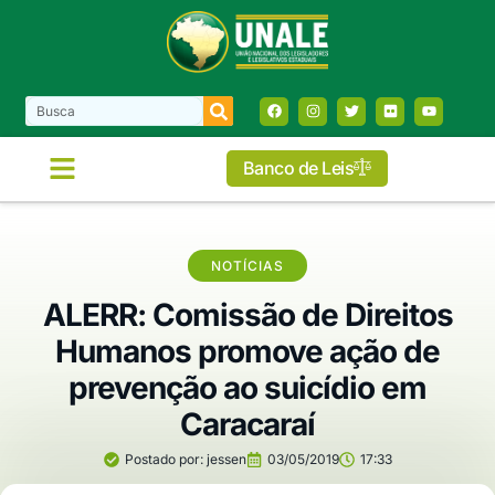
Banco de Leis
COMISSÕES E FRENTES
NOTÍCIAS
ALERR: Comissão de Direitos
Humanos promove ação de
prevenção ao suicídio em
Caracaraí
Postado por:
jessen
03/05/2019
17:33