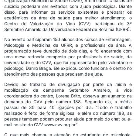
Organização Mundial da Saúde (OMS), 9 em cada 10 casos de
suicídio poderiam ser evitados com ajuda psicológica. Diante
disso, para informar os serviços existentes e preparar os
acadêmicos da área de saúde para melhor atendimento, o
Centro de Valorização da Vida (CVV) participou do 3º
Setembro Amarelo da Universidade Federal de Roraima (UFRR).
No evento participaram 150 alunos dos cursos de Enfermagem,
Psicologia e Medicina da UFRR, e profissionais da área. A
programação teve duração de dois dias, e foi encerrada com
uma mesa redonda composta por profissionais de saúde, da
universidade e do CVV, que foi representado pelo voluntário e
psicólogo, Danilo Braga. Ele explicou como funciona o centro no
atendimento das pessoas que precisam de ajuda.
Devido ao trabalho de divulgação por parte da mídia e
mobilização da campanha Setembro Amarelo, a vice
coordenadora do centro, Lorena Brito, observa um aumento na
demanda do CVV pelo número 188. Segundo ela, a média
passou de 30 para 40 ligações por dia. “Todo o trabalho
realizado é feito de forma sigilosa, e além do número 188, as
pessoas também podem procurar ajuda por meio do chat ou e-
mail no site do CVV
www.cvv.org.br
”.
O que mais chamou a atenção do estudante de psicologia,