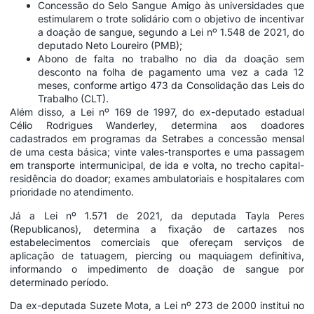
Concessão do Selo Sangue Amigo às universidades que
estimularem o trote solidário com o objetivo de incentivar
a doação de sangue, segundo a Lei nº
1.548 de 2021
, do
deputado Neto Loureiro (PMB);
Abono de falta no trabalho no dia da doação sem
desconto na folha de pagamento uma vez a cada 12
meses, conforme artigo 473 da Consolidação das Leis do
Trabalho (CLT).
Além disso, a Lei nº
169 de 1997
, do ex-deputado estadual
Célio Rodrigues Wanderley, determina aos doadores
cadastrados em programas da Setrabes a concessão mensal
de uma cesta básica; vinte vales-transportes e uma passagem
em transporte intermunicipal, de ida e volta, no trecho capital-
residência do doador; exames ambulatoriais e hospitalares com
prioridade no atendimento.
Já a Lei nº
1.571 de 2021
, da deputada Tayla Peres
(Republicanos), determina a fixação de cartazes nos
estabelecimentos comerciais que ofereçam serviços de
aplicação de tatuagem, piercing ou maquiagem definitiva,
informando o impedimento de doação de sangue por
determinado período.
Da ex-deputada Suzete Mota, a Lei nº
273 de 2000
institui no