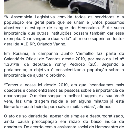
“A Assembleia Legislativa convida todos os servidores e a
população em geral para que se unam e juntos possamos
abastecer o estoque de sangue do Hemoraima. É de suma
importância que outras instituições possam também dar esse
exemplo. Doar sangue é doar vida”, afirmou o superintendente-
geral da ALE-RR, Orlando Vagno.
Em Roraima, a campanha Junho Vermelho faz parte do
Calendário Oficial de Eventos desde 2019, por meio da Lei
nº
1.361/19
, da deputada Yonny Pedroso (SD). Segundo a
parlamentar, o objetivo é conscientizar a população sobre a
importância de ajudar o próximo.
“Temos a nossa lei desde 2019, em que incentivamos mais
doadores e conscientizamos as pessoas sobre a importância de
doar sangue. O melhor sangue, a melhor tipagem, é a sua. Você
vem, faz uma triagem rápida e em alguns minutos já está
liberado e contribuindo para salvar muitas vidas”, afirmou.
O ato de solidariedade, apesar de simples e desburocratizado,
ainda causa preocupação em razão do baixo índice de
doadores. De acordo com a assistente social do Hemocentro de