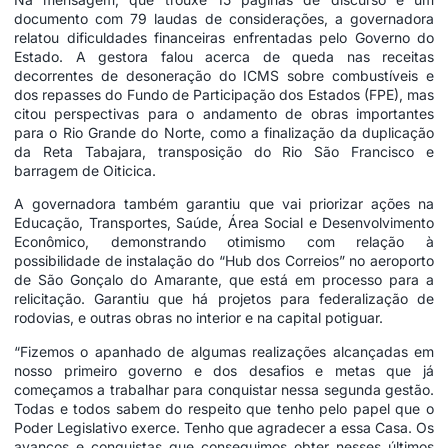
documento com 79 laudas de considerações, a governadora
relatou dificuldades financeiras enfrentadas pelo Governo do
Estado. A gestora falou acerca de queda nas receitas
decorrentes de desoneração do ICMS sobre combustíveis e
dos repasses do Fundo de Participação dos Estados (FPE), mas
citou perspectivas para o andamento de obras importantes
para o Rio Grande do Norte, como a finalização da duplicação
da Reta Tabajara, transposição do Rio São Francisco e
barragem de Oiticica.
A governadora também garantiu que vai priorizar ações na
Educação, Transportes, Saúde, Área Social e Desenvolvimento
Econômico, demonstrando otimismo com relação à
possibilidade de instalação do “Hub dos Correios” no aeroporto
de São Gonçalo do Amarante, que está em processo para a
relicitação. Garantiu que há projetos para federalização de
rodovias, e outras obras no interior e na capital potiguar.
“Fizemos o apanhado de algumas realizações alcançadas em
nosso primeiro governo e dos desafios e metas que já
começamos a trabalhar para conquistar nessa segunda gestão.
Todas e todos sabem do respeito que tenho pelo papel que o
Poder Legislativo exerce. Tenho que agradecer a essa Casa. Os
avanços e conquistas que conseguimos obter nesses últimos