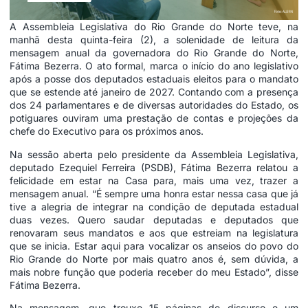
A Assembleia Legislativa do Rio Grande do Norte teve, na
manhã desta quinta-feira (2), a solenidade de leitura da
mensagem anual da governadora do Rio Grande do Norte,
Fátima Bezerra. O ato formal, marca o início do ano legislativo
após a posse dos deputados estaduais eleitos para o mandato
que se estende até janeiro de 2027. Contando com a presença
dos 24 parlamentares e de diversas autoridades do Estado, os
potiguares ouviram uma prestação de contas e projeções da
chefe do Executivo para os próximos anos.
Na sessão aberta pelo presidente da Assembleia Legislativa,
deputado Ezequiel Ferreira (PSDB), Fátima Bezerra relatou a
felicidade em estar na Casa para, mais uma vez, trazer a
mensagem anual. “É sempre uma honra estar nessa casa que já
tive a alegria de integrar na condição de deputada estadual
duas vezes. Quero saudar deputadas e deputados que
renovaram seus mandatos e aos que estreiam na legislatura
que se inicia. Estar aqui para vocalizar os anseios do povo do
Rio Grande do Norte por mais quatro anos é, sem dúvida, a
mais nobre função que poderia receber do meu Estado”, disse
Fátima Bezerra.
Na mensagem, que trouxe 15 páginas de discurso e um