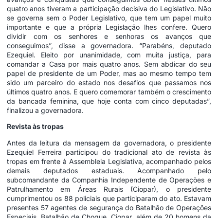
quatro anos tiveram a participação decisiva do Legislativo. Não
se governa sem o Poder Legislativo, que tem um papel muito
importante e que a própria Legislação lhes confere. Quero
dividir com os senhores e senhoras os avanços que
conseguimos”, disse a governadora. “Parabéns, deputado
Ezequiel. Eleito por unanimidade, com muita justiça, para
comandar a Casa por mais quatro anos. Sem abdicar do seu
papel de presidente de um Poder, mas ao mesmo tempo tem
sido um parceiro do estado nos desafios que passamos nos
últimos quatro anos. E quero comemorar também o crescimento
da bancada feminina, que hoje conta com cinco deputadas”,
finalizou a governadora.
Revista às tropas
Antes da leitura da mensagem da governadora, o presidente
Ezequiel Ferreira participou do tradicional ato de revista às
tropas em frente à Assembleia Legislativa, acompanhado pelos
demais deputados estaduais. Acompanhado pelo
subcomandante da Companhia Independente de Operações e
Patrulhamento em Áreas Rurais (Ciopar), o presidente
cumprimentou os 88 policiais que participaram do ato. Estavam
presentes 57 agentes de segurança do Batalhão de Operações
Especiais, Batalhão de Choque, Ciopar, além de 20 homens da