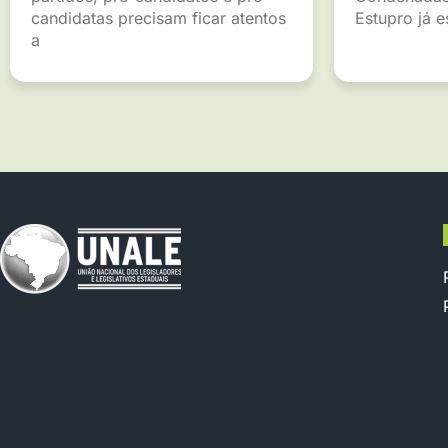
candidatas precisam ficar atentos
Estupro já 
a