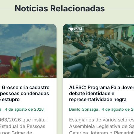
Notícias Relacionadas
Grosso cria cadastro
ALESC: Programa Fala Jov
e pessoas condenadas
debate identidade e
e estupro
representatividade negra
ga
4 de agosto de 2026
Danilo Gonzaga
4 de agosto de 
463/2026 que institui
Estagiários de vários setore
Estadual de Pessoas
Assembleia Legislativa de S
 por Crime de
Catarina, lotaram o Plenarin