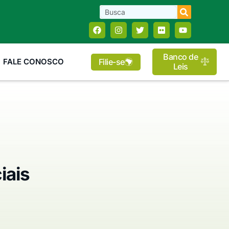
Banco de
Filie-se
FALE CONOSCO
Leis
iais