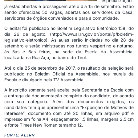
especialização
já estão abertas e prosseguem até o dia 15 de setembro. Estão
sendo oferecidas 50 vagas, abertas aos servidores da Casa,
servidores de órgãos conveniados e para a comunidade.
O edital foi publicado no Boletim Legislativo Eletrônico 158, do
dia 26 de agosto. (
http://www.al.rn.gov.br/portal/p/boletim-
legislativo-eletronico
). As aulas serão iniciadas no dia 28 de
setembro e serão ministradas nos turnos vespertino e noturno,
às 5as e 6as feiras, na sede da Escola da Assembleia,
localizada na Rua Açu, no bairro do Tirol.
Até o dia 25 de setembro de 2017, o resultado da seleção será
publicado no Boletim Oficial da Assembleia, nos murais da
Escola e divulgado pela TV Assembleia.
A inscrição somente será aceita pela Secretaria da Escola com
a entrega da documentação completa do candidato, de acordo
com sua categoria. Além dos documentos exigidos, os
candidatos tem que apresentar uma “Exposição de Motivos de
Interesse”: documento com até 20 linhas, em arquivo pdf e
impresso em folha A4, espaçamento 1,5 linhas, margens 2,5 cm
e fonte Times New Roman tamanho 12.
FONTE: ALERN