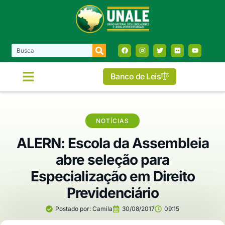
Banco de Leis
COMISSÕES E FRENTES
NOTÍCIAS
ALERN: Escola da Assembleia
abre seleção para
Especialização em Direito
Previdenciário
Postado por:
Camila
30/08/2017
09:15