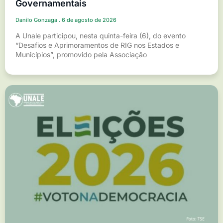
Governamentais
Danilo Gonzaga
6 de agosto de 2026
A Unale participou, nesta quinta-feira (6), do evento
“Desafios e Aprimoramentos de RIG nos Estados e
Municípios”, promovido pela Associação