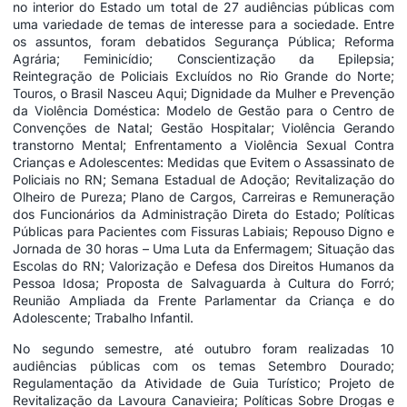
no interior do Estado um total de 27 audiências públicas com
uma variedade de temas de interesse para a sociedade. Entre
os assuntos, foram debatidos Segurança Pública; Reforma
Agrária; Feminicídio; Conscientização da Epilepsia;
Reintegração de Policiais Excluídos no Rio Grande do Norte;
Touros, o Brasil Nasceu Aqui; Dignidade da Mulher e Prevenção
da Violência Doméstica: Modelo de Gestão para o Centro de
Convenções de Natal; Gestão Hospitalar; Violência Gerando
transtorno Mental; Enfrentamento a Violência Sexual Contra
Crianças e Adolescentes: Medidas que Evitem o Assassinato de
Policiais no RN; Semana Estadual de Adoção; Revitalização do
Olheiro de Pureza; Plano de Cargos, Carreiras e Remuneração
dos Funcionários da Administração Direta do Estado; Políticas
Públicas para Pacientes com Fissuras Labiais; Repouso Digno e
Jornada de 30 horas – Uma Luta da Enfermagem; Situação das
Escolas do RN; Valorização e Defesa dos Direitos Humanos da
Pessoa Idosa; Proposta de Salvaguarda à Cultura do Forró;
Reunião Ampliada da Frente Parlamentar da Criança e do
Adolescente; Trabalho Infantil.
No segundo semestre, até outubro foram realizadas 10
audiências públicas com os temas Setembro Dourado;
Regulamentação da Atividade de Guia Turístico; Projeto de
Revitalização da Lavoura Canavieira; Políticas Sobre Drogas e