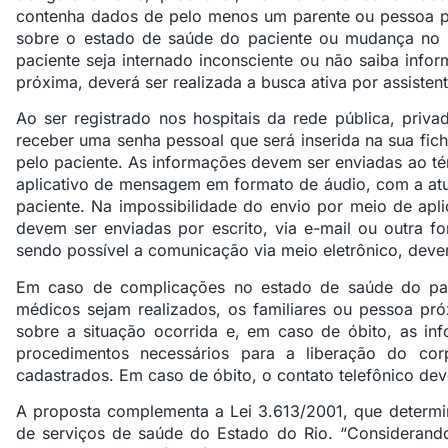
contenha dados de pelo menos um parente ou pessoa p
sobre o estado de saúde do paciente ou mudança no 
paciente seja internado inconsciente ou não saiba info
próxima, deverá ser realizada a busca ativa por assisten
Ao ser registrado nos hospitais da rede pública, pri
receber uma senha pessoal que será inserida na sua fic
pelo paciente. As informações devem ser enviadas ao té
aplicativo de mensagem em formato de áudio, com a at
paciente. Na impossibilidade do envio por meio de ap
devem ser enviadas por escrito, via e-mail ou outra 
sendo possível a comunicação via meio eletrônico, deverá
Em caso de complicações no estado de saúde do pac
médicos sejam realizados, os familiares ou pessoa pr
sobre a situação ocorrida e, em caso de óbito, as in
procedimentos necessários para a liberação do c
cadastrados. Em caso de óbito, o contato telefônico dev
A proposta complementa a Lei 3.613/2001, que determin
de serviços de saúde do Estado do Rio. “Consideran