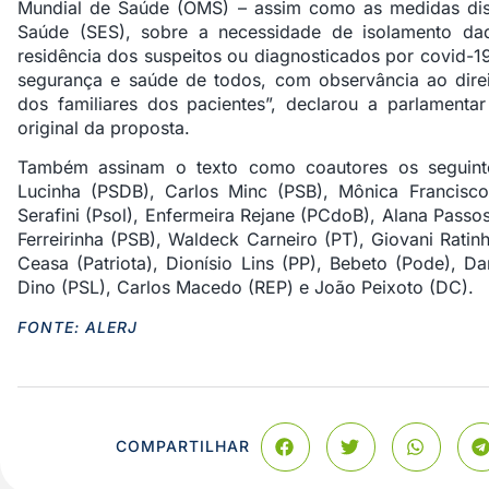
Mundial de Saúde (OMS) – assim como as medidas disp
Saúde (SES), sobre a necessidade de isolamento d
residência dos suspeitos ou diagnosticados por covid-19
segurança e saúde de todos, com observância ao direi
dos familiares dos pacientes”, declarou a parlamenta
original da proposta.
Também assinam o texto como coautores os seguint
Lucinha (PSDB), Carlos Minc (PSB), Mônica Francisco 
Serafini (Psol), Enfermeira Rejane (PCdoB), Alana Pass
Ferreirinha (PSB), Waldeck Carneiro (PT), Giovani Rati
Ceasa (Patriota), Dionísio Lins (PP), Bebeto (Pode), D
Dino (PSL), Carlos Macedo (REP) e João Peixoto (DC).
FONTE: ALERJ
COMPARTILHAR