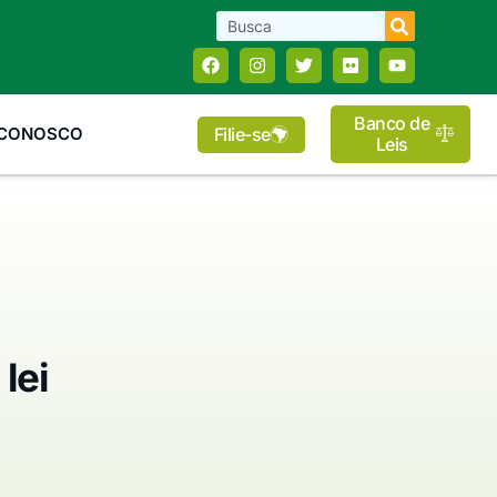
Banco de
Filie-se
 CONOSCO
Leis
lei