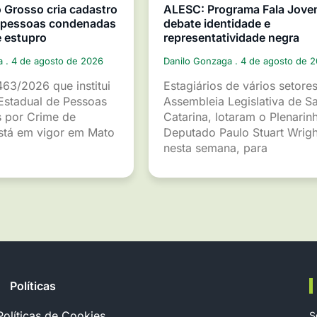
Grosso cria cadastro
ALESC: Programa Fala Jov
e pessoas condenadas
debate identidade e
e estupro
representatividade negra
ga
4 de agosto de 2026
Danilo Gonzaga
4 de agosto de 
463/2026 que institui
Estagiários de vários setore
Estadual de Pessoas
Assembleia Legislativa de S
 por Crime de
Catarina, lotaram o Plenarin
está em vigor em Mato
Deputado Paulo Stuart Wrigh
nesta semana, para
Políticas
Políticas de Cookies
S