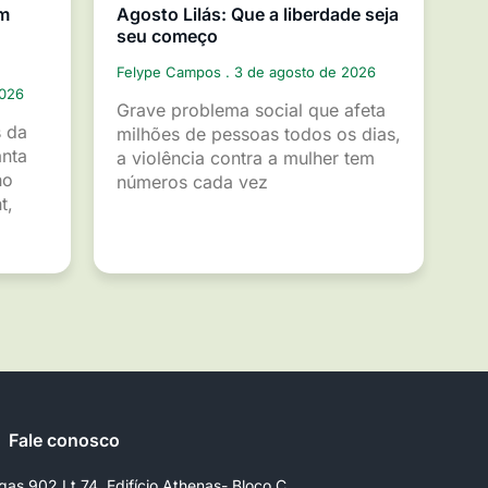
em
Agosto Lilás: Que a liberdade seja
seu começo
Felype Campos
3 de agosto de 2026
2026
Grave problema social que afeta
s da
milhões de pessoas todos os dias,
anta
a violência contra a mulher tem
ho
números cada vez
t,
Fale conosco
gas 902 Lt 74, Edifício Athenas- Bloco C,