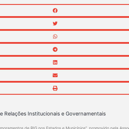
 Relações Institucionais e Governamentais
Aprimoramentos de RIG nos Estados e Municípios”, promovido pela Ass