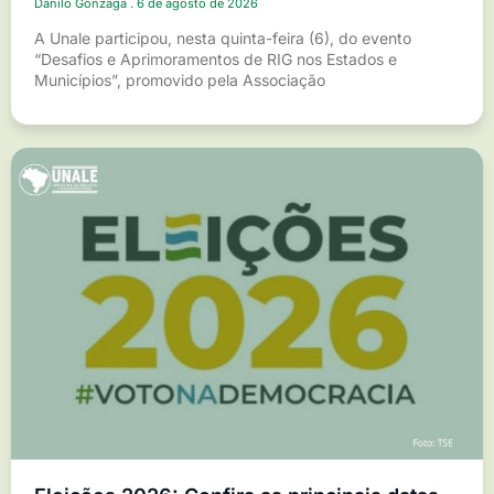
Danilo Gonzaga
6 de agosto de 2026
A Unale participou, nesta quinta-feira (6), do evento
“Desafios e Aprimoramentos de RIG nos Estados e
Municípios”, promovido pela Associação