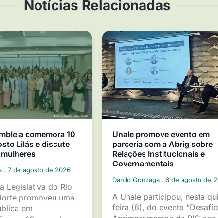
Notícias Relacionadas
mbleia comemora 10
Unale promove evento em
sto Lilás e discute
parceria com a Abrig sobre
 mulheres
Relações Institucionais e
Governamentais
ga
7 de agosto de 2026
Danilo Gonzaga
6 de agosto de 
a Legislativa do Rio
A Unale participou, nesta qu
Norte promoveu uma
feira (6), do evento “Desafio
ública em
Aprimoramentos de RIG nos