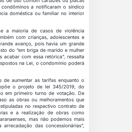
eas de uso comum cartazes ou placas
s condôminos a notificaram o síndico
ia doméstica ou familiar no interior
e a maioria de casos de violência
ambém com crianças, adolescentes e
grande avanço, pois havia um grande
asto do “em briga de marido e mulher
 acabar com essa retórica”, ressalta
ispostos na Lei, o condomínio poderá
 de aumentar as tarifas enquanto o
põe o projeto de lei 345/2019, do
do em primeiro turno de votação. De
raso as obras ou melhoramentos que
tipuladas no respectivo contrato de
ias e a realização de obras como
 paranaenses, mas não podemos mais
 arrecadação das concessionárias”,