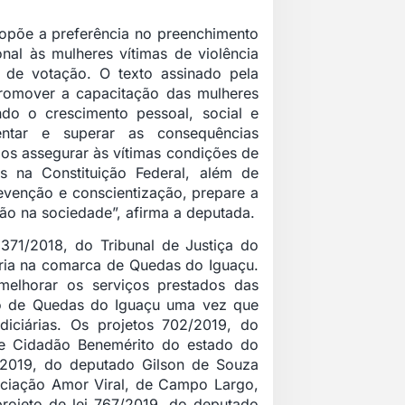
ropõe a preferência no preenchimento
nal às mulheres vítimas de violência
 de votação. O texto assinado pela
promover a capacitação das mulheres
ando o crescimento pessoal, social e
rentar e superar as consequências
mos assegurar às vítimas condições de
as na Constituição Federal, além de
revenção e conscientização, prepare a
ão na sociedade”, afirma a deputada.
71/2018, do Tribunal de Justiça do
ária na comarca de Quedas do Iguaçu.
 melhorar os serviços prestados das
io de Quedas do Iguaçu uma vez que
iciárias. Os projetos 702/2019, do
de Cidadão Benemérito do estado do
/2019, do deputado Gilson de Souza
sociação Amor Viral, de Campo Largo,
rojeto de lei 767/2019, do deputado