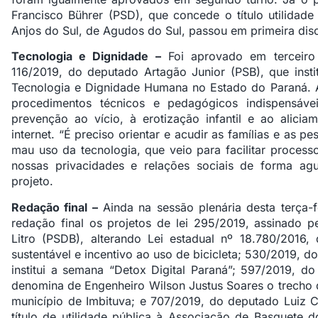
Francisco Bührer (PSD), que concede o título utilidade
Anjos do Sul, de Agudos do Sul, passou em primeira dis
Tecnologia e Dignidade –
Foi aprovado em terceiro 
116/2019, do deputado Artagão Junior (PSB), que inst
Tecnologia e Dignidade Humana no Estado do Paraná. A
procedimentos técnicos e pedagógicos indispensáve
prevenção ao vício, à erotização infantil e ao alici
internet. “É preciso orientar e acudir as famílias e as 
mau uso da tecnologia, que veio para facilitar proce
nossas privacidades e relações sociais de forma agu
projeto.
Redação final –
Ainda na sessão plenária desta terça-
redação final os projetos de lei 295/2019, assinado 
Litro (PSDB), alterando Lei estadual nº 18.780/2016, q
sustentável e incentivo ao uso de bicicleta; 530/2019, 
institui a semana “Detox Digital Paraná”; 597/2019, 
denomina de Engenheiro Wilson Justus Soares o trecho 
município de Imbituva; e 707/2019, do deputado Luiz 
título de utilidade pública à Associação de Basquete d