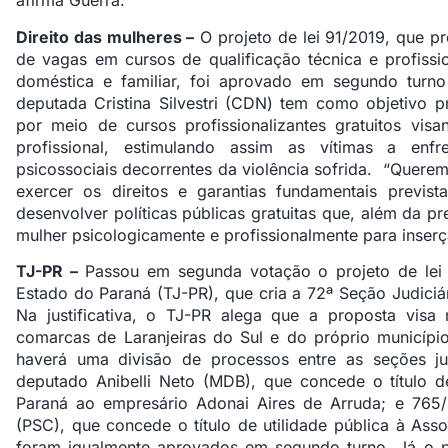
afirma Guerra.
Direito das mulheres –
O projeto de lei 91/2019, que p
de vagas em cursos de qualificação técnica e profissio
doméstica e familiar, foi aprovado em segundo turno
deputada Cristina Silvestri (CDN) tem como objetivo 
por meio de cursos profissionalizantes gratuitos vis
profissional, estimulando assim as vítimas a enf
psicossociais decorrentes da violência sofrida. “Quere
exercer os direitos e garantias fundamentais previst
desenvolver políticas públicas gratuitas que, além da p
mulher psicologicamente e profissionalmente para inserç
TJ-PR –
Passou em segunda votação o projeto de lei 3
Estado do Paraná (TJ-PR), que cria a 72ª Seção Judici
Na justificativa, o TJ-PR alega que a proposta visa
comarcas de Laranjeiras do Sul e do próprio municíp
haverá uma divisão de processos entre as seções jud
deputado Anibelli Neto (MDB), que concede o título 
Paraná ao empresário Adonai Aires de Arruda; e 765
(PSC), que concede o título de utilidade pública à As
foram igualmente aprovados em segundo turno. Já o p