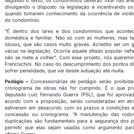
segundo o texto, os condomínios deverão fixar nas ár
divulgando o disposto na legislação e incentivando o
quando tomarem conhecimento da ocorrência de violênc
do condomínio.
“É dentro dos lares e dos condomínios que acontec
doméstica e familiar. Não só com as mulheres, mas t
idosos, que são casos muito graves. Acredito ser um 
vácuo na legislação. Ocorria aquele ditado popular nef
não se mete a colher”. Com esse projeto, nós queremos
Francischini. No caso do descumprimento dos pontos d
sofrer penalidade, que vai desde autuação até multa.
Pedágio –
Concessionárias de pedágio serão proibidas
cronograma de obras não for cumprido. É o que pro
deputado Luiz Fernando Guerra (PSL), que foi aprova
acordo com a proposição, serão consideradas em at
estiverem em desacordo com os prazos e condições es
concessão ou cronograma. “A manutenção das rodov
duplicações são fundamentais para a segurança dos
permitir que elas sejam usadas como argumento para