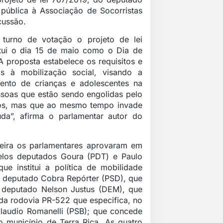
 pública à Associação de Socorristas
cussão.
turno de votação o projeto de lei
itui o dia 15 de maio como o Dia de
 proposta estabelece os requisitos e
is à mobilização social, visando a
amento de crianças e adolescentes na
pessoas que estão sendo engolidas pelo
ssos, mas que ao mesmo tempo invade
da”, afirma o parlamentar autor do
feira os parlamentares aprovaram em
pelos deputados Goura (PDT) e Paulo
ue institui a política de mobilidade
do deputado Cobra Repórter (PSD), que
do deputado Nelson Justus (DEM), que
da rodovia PR-522 que especifica, no
Claudio Romanelli (PSB); que concede
o município de Terra Rica. As quatro