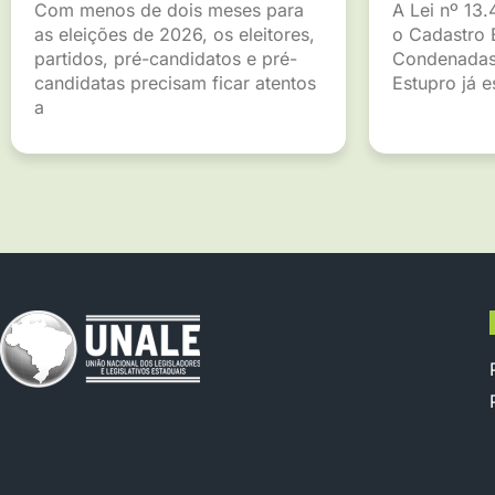
Com menos de dois meses para
A Lei nº 13.
as eleições de 2026, os eleitores,
o Cadastro 
partidos, pré-candidatos e pré-
Condenadas
candidatas precisam ficar atentos
Estupro já 
a