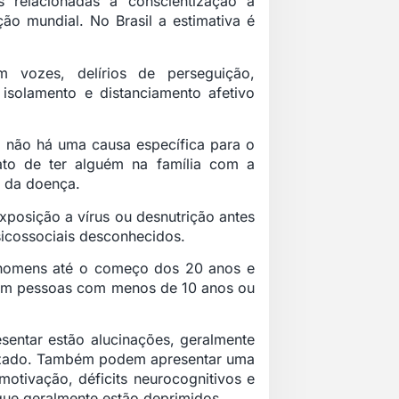
es relacionadas à conscientização a
ão mundial. No Brasil a estimativa é
 vozes, delírios de perseguição,
solamento e distanciamento afetivo
 não há uma causa específica para o
ato de ter alguém na família com a
o da doença.
posição a vírus ou desnutrição antes
sicossociais desconhecidos.
homens até o começo dos 20 anos e
s em pessoas com menos de 10 anos ou
sentar estão alucinações, geralmente
anizado. Também podem apresentar uma
motivação, déficits neurocognitivos e
que geralmente estão deprimidos.