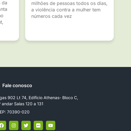
s da
milhões de pessoas todos os dias,
anta
a violência contra a mulher tem
ho
números cada vez
t,
Fale conosco
gas 902 Lt 74, Edifício Athenas- Bloco C,
º andar Salas 120 a 131
EP: 70390-020