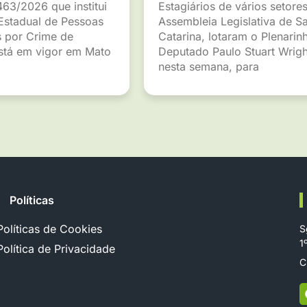
463/2026 que institui
Estagiários de vários setore
Estadual de Pessoas
Assembleia Legislativa de S
 por Crime de
Catarina, lotaram o Plenarin
está em vigor em Mato
Deputado Paulo Stuart Wrigh
nesta semana, para
Políticas
Políticas de Cookies
S
1
Política de Privacidade
C