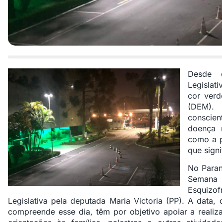
Desde 
Legislat
cor verd
(DEM).
conscie
doença 
como a p
que sign
No Paran
Semana
Esquizof
Legislativa pela deputada Maria Victoria (PP). A data
compreende esse dia, têm por objetivo apoiar a realiz