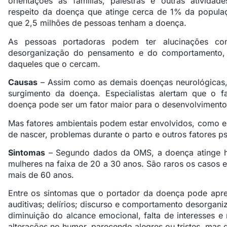
orientações às famílias, palestras e outras atividad
respeito da doença que atinge cerca de 1% da populaç
que 2,5 milhões de pessoas tenham a doença.
As pessoas portadoras podem ter alucinações com
desorganização do pensamento e do comportamento, i
daqueles que o cercam.
Causas
– Assim como as demais doenças neurológicas,
surgimento da doença. Especialistas alertam que o f
doença pode ser um fator maior para o desenvolviment
Mas fatores ambientais podem estar envolvidos, como ex
de nascer, problemas durante o parto e outros fatores p
Sintomas
– Segundo dados da OMS, a doença atinge 
mulheres na faixa de 20 a 30 anos. São raros os caso
mais de 60 anos.
Entre os sintomas que o portador da doença pode apre
auditivas; delírios; discurso e comportamento desorg
diminuição do alcance emocional, falta de interesses e 
alterações no humor, parecendo alegres ou tristes, mas 