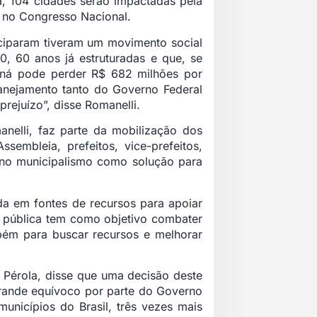
, 104 cidades serão impactadas pela
 no Congresso Nacional.
ciparam tiveram um movimento social
, 60 anos já estruturadas e que, se
aná pode perder R$ 682 milhões por
lanejamento tanto do Governo Federal
rejuízo”, disse Romanelli.
nelli, faz parte da mobilização dos
sembleia, prefeitos, vice-prefeitos,
m no municipalismo como solução para
da em fontes de recursos para apoiar
a pública tem como objetivo combater
ém para buscar recursos e melhorar
 Pérola, disse que uma decisão deste
grande equívoco por parte do Governo
nicípios do Brasil, três vezes mais