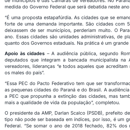
de municípios e das Câmaras de vereadores. No Paraná
medida do Governo Federal que será debatida neste ano
“É uma proposta estapafúrdia. As cidades que se eman
forte de uma demanda importante. São cidades com 50
deixassem de ser municípios, perderiam muito. O Par
ano. Essas cidades são unidades administrativas, de p
quanto dos Governos estaduais. Na prática é um grande p
Apoio às cidades
– A audiência pública, segundo Roma
deputados que integram a bancada municipalista na As
vereadores, lideranças “e todos aqueles que acredita
os males do país”.
“Essa PEC do Pacto Federativo tem que ser transforma
as pequenas cidades do Paraná e do Brasil. A audiênci
a PEC que propunha a extinção das cidades, mas tamb
mais a qualidade de vida da população”, completou.
O presidente da AMP, Darlan Scalco (PSDB), prefeito de
tipo não pode ser baseada em índices, por isso, é um 
Federal. “Se somar o ano de 2018 fechado, 82% dos mu