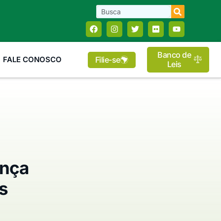
Banco de
Filie-se
FALE CONOSCO
Leis
ença
s