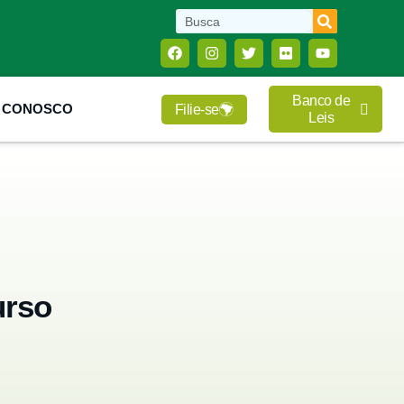
Banco de
E CONOSCO
Filie-se
Leis
urso