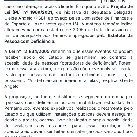
penalizados
caso não ofereçam acessibilidade. É o que prevê o
Projeto de
Lei (PL) nº 1969/2021
, de iniciativa da deputada
Delegada
Gleide Ângelo
(PSB), aprovado pelas Comissões de
Finanças
e
de
Esporte e Lazer
nesta quarta (5). A matéria também indica
alterações na norma estadual de 2005 que trata do assunto, a
fim de adequá-la aos termos empregados pelo
Estatuto da
Pessoa com Deficiência
.
A
Lei nº 12.834/2005
determina que esses eventos só podem
receber apoio do Estado se garantirem no contrato a
acessibilidade de pessoas “portadoras de deficiência”. Porém,
como ressalta a autora, a expressão não deve mais ser usada,
“visto que pessoas não portam a deficiência, mas sim, a
possuem”. “A deficiência é inerente a elas”, explica Gleide
Ângelo.
A proposição, portanto, substitui esse segmento da norma por
“pessoas com deficiência ou com mobilidade reduzida”. Em
Pernambuco, eventos expositivos realizados diretamente pelo
Estado ou que utilizem instalações públicas devem assegurar,
desde o projeto, acesso, livre circulação e ampla possibilidade
de visitação aos estandes para essa população. As
adequações devem ser feitas com atenção aos variados tipos