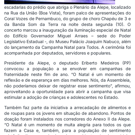
escadarias do prédio que abriga o Plenário da Alepe, localizado
na Rua da União (Boa Vista), foram palco de apresentações do
Coral Vozes de Pernambuco, do grupo de choro Chapéu de 3 e
da Banda Som da Terra na noite desta segunda (10). O
concerto marcou a inauguração da iluminação especial de Natal
do Edifício Governador Miguel Arraes – sede do Poder
Legislativo Estadual -, do Museu Palácio Joaquim Nabuco, além
do lançamento da Campanha Natal para Todos. A cerimônia foi
acompanhada por deputados, servidores e populares.
Presidente da Alepe, o deputado Eriberto Medeiros (PP)
convocou a população a se envolver em campanhas de
fraternidade neste fim de ano. “O Natal é um momento de
reflexão e de esperança em dias melhores. Nós, da Assembleia,
não poderíamos deixar de registrar esse sentimento”, afirmou,
aproveitando a oportunidade para abrir a campanha que visa
estimular a adoção de crianças e adolescentes no Estado.
Também faz parte da iniciativa a arrecadação de alimentos e
de roupas para os jovens em situação de abandono. Pontos de
doação foram instalados nos corredores do Anexo II da Alepe.
“O Natal é um momento de muita alegria para todos os que
fazem a Casa e, também, para a população de sentimento