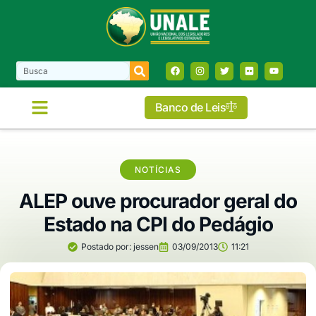
Banco de Leis
COMISSÕES E FRENTES
NOTÍCIAS
ALEP ouve procurador geral do
Estado na CPI do Pedágio
Postado por:
jessen
03/09/2013
11:21