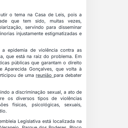
cutir o tema na Casa de Leis, pois a
de que tem sido, muitas vezes,
arização, servindo para disseminar
norias injustamente estigmatizadas e
 a epidemia de violência contra as
nia, que está na raiz do problema. Em
ticas públicas que garantam o direito
se Aparecida Gonçalves, que volta à
rticipou de uma
reunião
para debater
uindo a discriminação sexual, a ato de
re os diversos tipos de violências
s físicas, psicológicas, sexuais,
dio.
mbleia Legislativa está localizada na
eraneio, Parque dos Poderes, Bloco