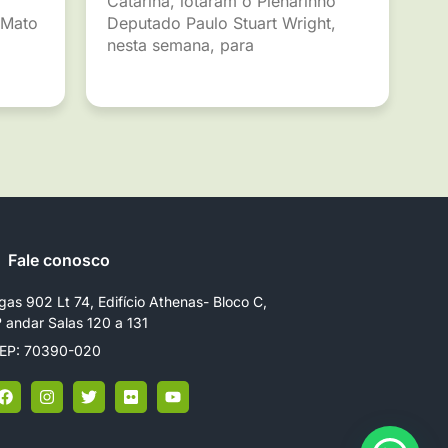
Catarina, lotaram o Plenarinho
 Mato
Deputado Paulo Stuart Wright,
nesta semana, para
Fale conosco
gas 902 Lt 74, Edifício Athenas- Bloco C,
º andar Salas 120 a 131
EP: 70390-020