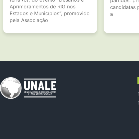
partidos, pr
Aprimoramentos de RIG nos
candidatas p
Estados e Municípios”, promovido
a
pela Associação