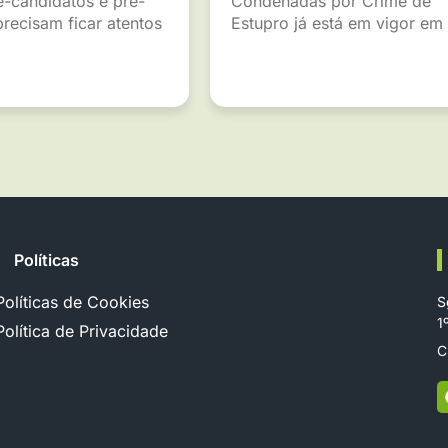
é-candidatos e pré-
Condenadas por Crime de
recisam ficar atentos
Estupro já está em vigor em
Políticas
Políticas de Cookies
S
1
Política de Privacidade
C