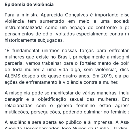
Epidemia de violência
Para a ministra Aparecida Gonçalves é importante dis
violência tem aumentado em meio a uma socieda
instrumentalizada como um espaço de confronto e pol
pensamentos de ódio, voltados especialmente contra mi
historicamente subjugadas.
“É fundamental unirmos nossas forças para enfrentar
mulheres que existe no Brasil, principalmente a misogi
parceria, vamos trabalhar para o fortalecimento de polí
de toda mulher a uma vida diga, sem violência”, dis
ALEMS despois de quase quatro anos. Em 2019, ela pa
ações de enfrentamento à violência contra a mulher.
A misoginia pode se manifestar de várias maneiras, incl
denegrir e a objetificação sexual das mulheres. Ent
relacionadas com o gênero feminino estão agressõe
mutilações, perseguições, podendo culminar no feminicí
A audiência será aberta ao público e à imprensa. A Asse
Avenida Desembargador José Nunes da Cunha, Jardim V