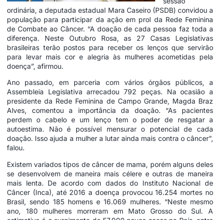
sessão
ordinária, a deputada estadual Mara Caseiro (PSDB) convidou a
população para participar da ação em prol da Rede Feminina
de Combate ao Câncer. “A doação de cada pessoa faz toda a
diferença. Neste Outubro Rosa, as 27 Casas Legislativas
brasileiras terão postos para receber os lenços que servirão
para levar mais cor e alegria às mulheres acometidas pela
doença”, afirmou.
Ano passado, em parceria com vários órgãos públicos, a
Assembleia Legislativa arrecadou 792 peças. Na ocasião a
presidente da Rede Feminina de Campo Grande, Magda Braz
Alves, comentou a importância da doação. “As pacientes
perdem o cabelo e um lenço tem o poder de resgatar a
autoestima. Não é possível mensurar o potencial de cada
doação. Isso ajuda a mulher a lutar ainda mais contra o câncer”,
falou.
Existem variados tipos de câncer de mama, porém alguns deles
se desenvolvem de maneira mais célere e outras de maneira
mais lenta. De acordo com dados do Instituto Nacional de
Câncer (Inca), até 2016 a doença provocou 16.254 mortes no
Brasil, sendo 185 homens e 16.069 mulheres. “Neste mesmo
ano, 180 mulheres morreram em Mato Grosso do Sul. A