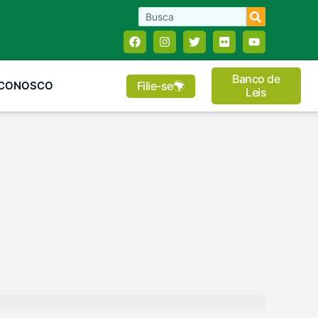
Banco de
Filie-se
 CONOSCO
Leis