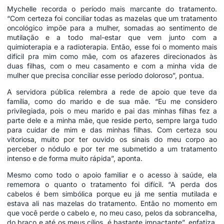
Mychelle recorda o período mais marcante do tratamento.
“Com certeza foi conciliar todas as mazelas que um tratamento
oncológico impõe para a mulher, somadas ao sentimento de
mutilação e a todo mal-estar que vem junto com a
quimioterapia e a radioterapia. Então, esse foi o momento mais
difícil pra mim como mãe, com os afazeres direcionados às
duas filhas, com o meu casamento e com a minha vida de
mulher que precisa conciliar esse período doloroso”, pontua.
A servidora pública relembra a rede de apoio que teve da
família, como do marido e de sua mãe. “Eu me considero
privilegiada, pois o meu marido e pai das minhas filhas fez a
parte dele e a minha mãe, que reside perto, sempre larga tudo
para cuidar de mim e das minhas filhas. Com certeza sou
vitoriosa, muito por ter ouvido os sinais do meu corpo ao
perceber o nódulo e por ter me submetido a um tratamento
intenso e de forma muito rápida”, aponta.
Mesmo como todo o apoio familiar e o acesso à saúde, ela
rememora o quanto o tratamento foi difícil. “A perda dos
cabelos é bem simbólica porque eu já me sentia mutilada e
estava ali nas mazelas do tratamento. Então no momento em
que você perde o cabelo e, no meu caso, pelos da sobrancelha,
do braço e até os meus cílios, é bastante impactante”, enfatiza.