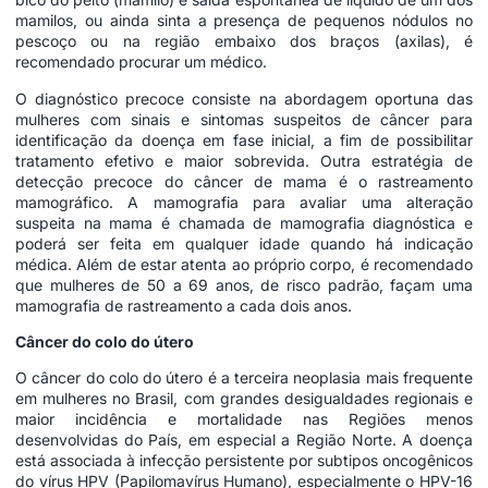
mamilos, ou ainda sinta a presença de pequenos nódulos no
pescoço ou na região embaixo dos braços (axilas), é
recomendado procurar um médico.
O diagnóstico precoce consiste na abordagem oportuna das
mulheres com sinais e sintomas suspeitos de câncer para
identificação da doença em fase inicial, a fim de possibilitar
tratamento efetivo e maior sobrevida. Outra estratégia de
detecção precoce do câncer de mama é o rastreamento
mamográfico. A mamografia para avaliar uma alteração
suspeita na mama é chamada de mamografia diagnóstica e
poderá ser feita em qualquer idade quando há indicação
médica. Além de estar atenta ao próprio corpo, é recomendado
que mulheres de 50 a 69 anos, de risco padrão, façam uma
mamografia de rastreamento a cada dois anos.
Câncer do colo do útero
O câncer do colo do útero é a terceira neoplasia mais frequente
em mulheres no Brasil, com grandes desigualdades regionais e
maior incidência e mortalidade nas Regiões menos
desenvolvidas do País, em especial a Região Norte. A doença
está associada à infecção persistente por subtipos oncogênicos
do vírus HPV (Papilomavírus Humano), especialmente o HPV-16