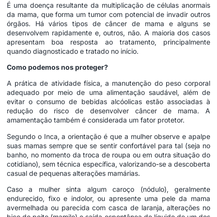
É uma doença resultante da multiplicação de células anormais
da mama, que forma um tumor com potencial de invadir outros
órgãos. Há vários tipos de câncer de mama e alguns se
desenvolvem rapidamente e, outros, não. A maioria dos casos
apresentam boa resposta ao tratamento, principalmente
quando diagnosticado e tratado no início.
Como podemos nos proteger?
A prática de atividade física, a manutenção do peso corporal
adequado por meio de uma alimentação saudável, além de
evitar o consumo de bebidas alcóolicas estão associadas à
redução do risco de desenvolver câncer de mama. A
amamentação também é considerada um fator protetor.
Segundo o Inca, a orientação é que a mulher observe e apalpe
suas mamas sempre que se sentir confortável para tal (seja no
banho, no momento da troca de roupa ou em outra situação do
cotidiano), sem técnica específica, valorizando-se a descoberta
casual de pequenas alterações mamárias.
Caso a mulher sinta algum caroço (nódulo), geralmente
endurecido, fixo e indolor, ou apresente uma pele da mama
avermelhada ou parecida com casca de laranja, alterações no
bico do peito (mamilo) e saída espontânea de líquido de um dos