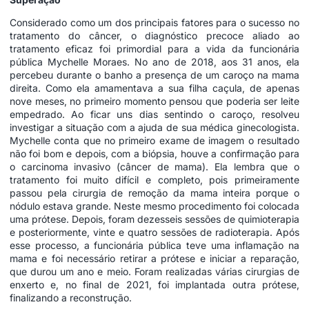
Considerado como um dos principais fatores para o sucesso no
tratamento do câncer, o diagnóstico precoce aliado ao
tratamento eficaz foi primordial para a vida da funcionária
pública Mychelle Moraes. No ano de 2018, aos 31 anos, ela
percebeu durante o banho a presença de um caroço na mama
direita. Como ela amamentava a sua filha caçula, de apenas
nove meses, no primeiro momento pensou que poderia ser leite
empedrado. Ao ficar uns dias sentindo o caroço, resolveu
investigar a situação com a ajuda de sua médica ginecologista.
Mychelle conta que no primeiro exame de imagem o resultado
não foi bom e depois, com a biópsia, houve a confirmação para
o carcinoma invasivo (câncer de mama). Ela lembra que o
tratamento foi muito difícil e completo, pois primeiramente
passou pela cirurgia de remoção da mama inteira porque o
nódulo estava grande. Neste mesmo procedimento foi colocada
uma prótese. Depois, foram dezesseis sessões de quimioterapia
e posteriormente, vinte e quatro sessões de radioterapia. Após
esse processo, a funcionária pública teve uma inflamação na
mama e foi necessário retirar a prótese e iniciar a reparação,
que durou um ano e meio. Foram realizadas várias cirurgias de
enxerto e, no final de 2021, foi implantada outra prótese,
finalizando a reconstrução.