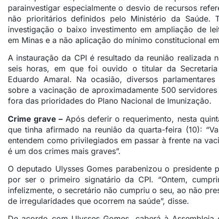
parainvestigar especialmente o desvio de recursos refer
não prioritários definidos pelo Ministério da Saúd
investigação o baixo investimento em ampliação de le
em Minas e a não aplicação do mínimo constitucional em
A instauração da CPI é resultado da reunião realizada 
seis horas, em que foi ouvido o titular da Secretar
Eduardo Amaral. Na ocasião, diversos parlamentares 
sobre a vacinação de aproximadamente 500 servidores 
fora das prioridades do Plano Nacional de Imunização.
Crime grave –
Após deferir o requerimento, nesta quinta
que tinha afirmado na reunião da quarta-feira (10): “V
entendem como privilegiados em passar à frente na va
é um dos crimes mais graves”.
O deputado Ulysses Gomes parabenizou o presidente pe
por ser o primeiro signatário da CPI. “Ontem, cumpri
infelizmente, o secretário não cumpriu o seu, ao não pr
de irregularidades que ocorrem na saúde”, disse.
De acordo com Ulysses Gomes, caberá à Assembleia 