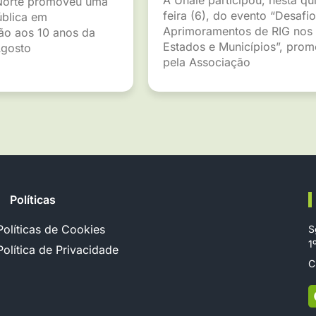
Norte promoveu uma
feira (6), do evento “Desafio
ública em
Aprimoramentos de RIG nos
o aos 10 anos da
Estados e Municípios”, pro
gosto
pela Associação
Políticas
Políticas de Cookies
S
1
Política de Privacidade
C