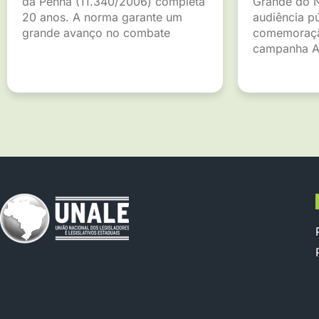
da Penha (11.340/2006) completa
Grande do 
20 anos. A norma garante um
audiência p
grande avanço no combate
comemoraçã
campanha A