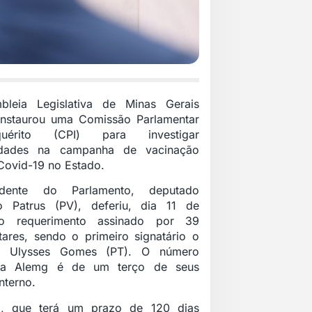
leia Legislativa de Minas Gerais
instaurou uma Comissão Parlamentar
uérito (CPI) para investigar
ridades na campanha de vacinação
Covid-19 no Estado.
dente do Parlamento, deputado
o Patrus (PV), deferiu, dia 11 de
o requerimento assinado por 39
tares, sendo o primeiro signatário o
o Ulysses Gomes (PT). O número
 na Alemg é de um terço de seus
nterno.
PI, que terá um prazo de 120 dias