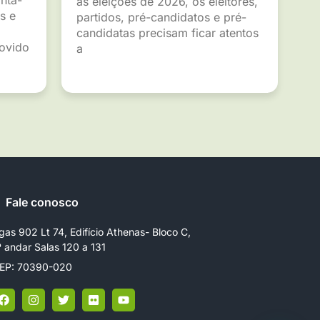
as eleições de 2026, os eleitores,
s e
partidos, pré-candidatos e pré-
candidatas precisam ficar atentos
movido
a
Fale conosco
gas 902 Lt 74, Edifício Athenas- Bloco C,
º andar Salas 120 a 131
EP: 70390-020