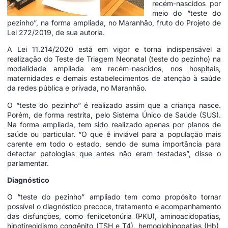
recém-nascidos por
meio do “teste do
pezinho”, na forma ampliada, no Maranhão, fruto do Projeto de
Lei 272/2019, de sua autoria.
A Lei 11.214/2020 está em vigor e torna indispensável a
realização do Teste de Triagem Neonatal (teste do pezinho) na
modalidade ampliada em recém-nascidos, nos hospitais,
maternidades e demais estabelecimentos de atenção à saúde
da redes pública e privada, no Maranhão.
O “teste do pezinho” é realizado assim que a criança nasce.
Porém, de forma restrita, pelo Sistema Único de Saúde (SUS).
Na forma ampliada, tem sido realizado apenas por planos de
saúde ou particular. “O que é inviável para a população mais
carente em todo o estado, sendo de suma importância para
detectar patologias que antes não eram testadas”, disse o
parlamentar.
Diagnóstico
O “teste do pezinho” ampliado tem como propósito tornar
possível o diagnóstico precoce, tratamento e acompanhamento
das disfunções, como fenilcetonúria (PKU), aminoacidopatias,
hipotireoidismo congênito (TSH e T4), hemoglobinopatias (Hb),