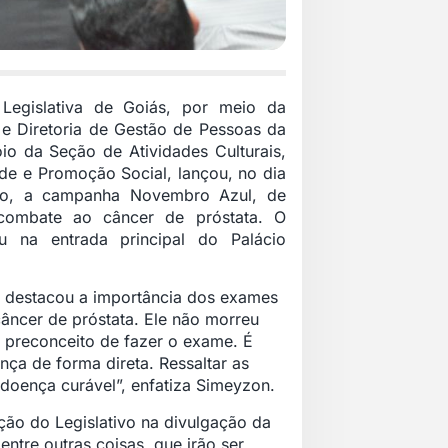
Legislativa de Goiás, por meio da
l e Diretoria de Gestão de Pessoas da
o da Seção de Atividades Culturais,
de e Promoção Social, lançou, no dia
o, a campanha Novembro Azul, de
combate ao câncer de próstata. O
u na entrada principal do Palácio
.
e destacou a importância dos exames
âncer de próstata. Ele não morreu
 preconceito de fazer o exame. É
nça de forma direta. Ressaltar as
doença curável”, enfatiza Simeyzon.
ção do Legislativo na divulgação da
ntre outras coisas, que irão ser