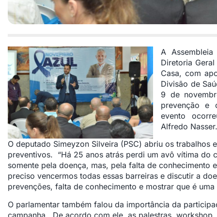
A Assembleia 
Diretoria Gera
Casa, com apoi
Divisão de Saú
9 de novembr
prevenção e 
evento ocorre
Alfredo Nasser
O deputado Simeyzon Silveira (PSC) abriu os trabalhos 
preventivos. “Há 25 anos atrás perdi um avô vítima do c
somente pela doença, mas, pela falta de conhecimento e
preciso vencermos todas essas barreiras e discutir a doe
prevenções, falta de conhecimento e mostrar que é uma 
O parlamentar também falou da importância da participa
campanha. De acordo com ele, as palestras, workshop, e