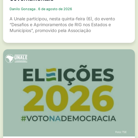
Danilo Gonzaga
6 de agosto de 2026
A Unale participou, nesta quinta-feira (6), do evento
“Desafios e Aprimoramentos de RIG nos Estados e
Municípios”, promovido pela Associação