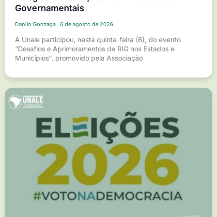
Governamentais
Danilo Gonzaga
6 de agosto de 2026
A Unale participou, nesta quinta-feira (6), do evento
“Desafios e Aprimoramentos de RIG nos Estados e
Municípios”, promovido pela Associação