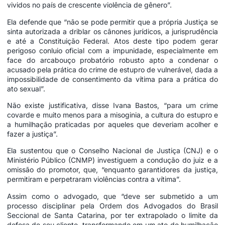
vividos no país de crescente violência de gênero”.
Ela defende que “não se pode permitir que a própria Justiça se
sinta autorizada a driblar os cânones jurídicos, a jurisprudência
e até a Constituição Federal. Atos deste tipo podem gerar
perigoso conluio oficial com a impunidade, especialmente em
face do arcabouço probatório robusto apto a condenar o
acusado pela prática do crime de estupro de vulnerável, dada a
impossibilidade de consentimento da vítima para a prática do
ato sexual”.
Não existe justificativa, disse Ivana Bastos, “para um crime
covarde e muito menos para a misoginia, a cultura do estupro e
a humilhação praticadas por aqueles que deveriam acolher e
fazer a justiça”.
Ela sustentou que o Conselho Nacional de Justiça (CNJ) e o
Ministério Público (CNMP) investiguem a condução do juiz e a
omissão do promotor, que, “enquanto garantidores da justiça,
permitiram e perpetraram violências contra a vítima”.
Assim como o advogado, que “deve ser submetido a um
processo disciplinar pela Ordem dos Advogados do Brasil
Seccional de Santa Catarina, por ter extrapolado o limite da
defesa de seu cliente, transformando em um ato de humilhação