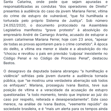
Santa Catarina, onde pede que sejam apuradas e
responsabilizadas as condutas “dos operadores de Direito”
presentes à audiência do caso da jovem Mariana Ferrer, vítima
do crime de estupro de vulnerável, “que foi humilhada e
torturada pelo próprio Sistema de Justiça”. Sob número
24.052/2020, o documento protocolado na Assembleia
Legislativa manifestou “grave protesto” à absolvição do
empresário André de Camargo Aranha, acusado de estuprar a
jovem catarinense Mariana Ferrer, hoje com 23 anos, “apesar
de todas as provas apontarem para o crime cometido”. À época
do delito, a vítima era menor e idade e a absolvição do réu
“chocou e revoltou o país em previsão ‘culposa’ inexistente no
Código Penal e no Código de Processo Penal”, destacou
Bastos.
O desagravo da deputada baiana abrangeu “a humilhação e
violência” sofridas pela jovem durante a audiência tornada
pública, que “se mostrou uma verdadeira aberração sob todos
os enfoques”. Mariana, prosseguiu Ivana Bastos, teve sua
posição de vítima e a veracidade da acusação de estupro
questionadas “a todo momento, tendo que implorar ao juiz do
caso por respeito, reiterada e desesperadamente”. Este caso
merece, na análise de Ivana Bastos, “veemente repúdio” da
sociedade brasileira, e é “mais um alerta para os tempos ainda