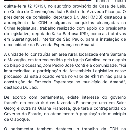
manhã desta
quinta-feira (21/3/19), no auditório provisório da Casa de Leis,
no Centro de Convenções João Batista de Azevedo Picanço. O
presidente da comissão, deputado Dr. Jaci (MDB) destacou a
abrangência da CDH e algumas conquistas alcançadas na
última legislatura, trabalho realizado com apoio do presidente
do legislativo, deputado Kaká Barbosa (PR), como as tratativas
em Guaratinguetá, interior de São Paulo, para a instalação de
uma unidade da Fazenda Esperança no Amapá.
A unidade foi construída em área rural, localizada entre Santana
e Mazagão, em terreno cedido pela Igreja Católica, com o apoio
do bispo diocesano,Dom Pedro José Conti e a comunidade. “Foi
imprescindível a participação da Assembleia Legislativa nesse
processo. Já está alocado verba no valor de R$ 1 milhão para a
construção da Fazenda Esperança no município de Amapá”,
destacou Dr. Jaci.
De acordo com parlamentar, existe interesse do governo
francês em construir duas fazendas Esperança: uma em Saint
Georg e outra na Guiana Francesa, que terá a contrapartida do
Governo do Estado, no atendimento à população do município
de Oiapoque.
O parlamentar também destacou o trabalho da CDH na