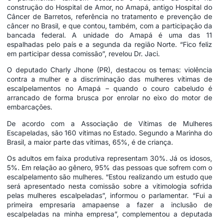
construção do Hospital de Amor, no Amapá, antigo Hospital do
Câncer de Barretos, referência no tratamento e prevenção de
câncer no Brasil, e que contou, também, com a participação da
bancada federal. A unidade do Amapá é uma das 11
espalhadas pelo país e a segunda da região Norte. “Fico feliz
em participar dessa comissão”, revelou Dr. Jaci.
O deputado Charly Jhone (PR), destacou os temas: violência
contra a mulher e a discriminação das mulheres vítimas de
escalpelamentos no Amapá – quando o couro cabeludo é
arrancado de forma brusca por enrolar no eixo do motor de
embarcações.
De acordo com a Associação de Vítimas de Mulheres
Escapeladas, são 160 vítimas no Estado. Segundo a Marinha do
Brasil, a maior parte das vítimas, 65%, é de criança.
Os adultos em faixa produtiva representam 30%. Já os idosos,
5%. Em relação ao gênero, 95% das pessoas que sofrem com o
escalpelamento são mulheres. “Estou realizando um estudo que
será apresentado nesta comissão sobre a vitimologia sofrida
pelas mulheres escalpeladas”, informou o parlamentar. “Fui a
primeira empresaria amapaense a fazer a inclusão de
escalpeladas na minha empresa”, complementou a deputada