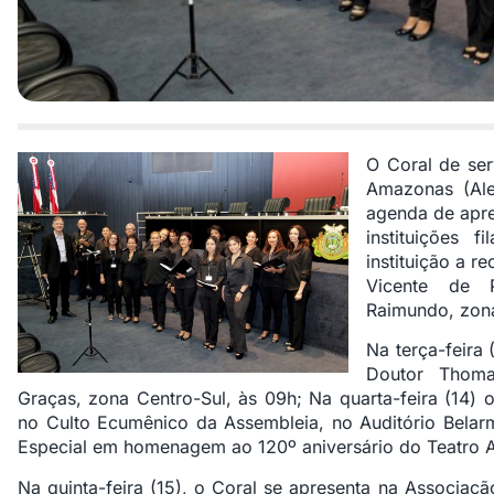
O Coral de ser
Amazonas (Ale
agenda de apre
instituições 
instituição a r
Vicente de P
Raimundo, zona
Na terça-feira
Doutor Thoma
Graças, zona Centro-Sul, às 09h; Na quarta-feira (14) 
no Culto Ecumênico da Assembleia, no Auditório Belar
Especial em homenagem ao 120º aniversário do Teatro 
Na quinta-feira (15), o Coral se apresenta na Associaç